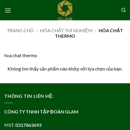
Bỏ
qua
nội
dung
TRANG CHỦ
/
HÓA CHẤT THÍ NGHIỆM
/
HÓA CHẤT
THERMO
hoa chat thermo
Không tìm thấy sản phẩm nào khớp với lựa chọn của bạn.
THÔNG TIN LIÊN HỆ:
CÔNG TY TNHH TẬP ĐOÀN GLAM
MST:
0317863693