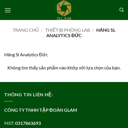
Bỏ
qua
nội
dung
TRANG CHỦ
/
THIẾT BỊ PHÒNG LAB
/
HÃNG SL
ANALYTICS ĐỨC
Hãng Sl Analytics Đức
Không tìm thấy sản phẩm nào khớp với lựa chọn của bạn.
THÔNG TIN LIÊN HỆ:
CÔNG TY TNHH TẬP ĐOÀN GLAM
MST:
0317863693