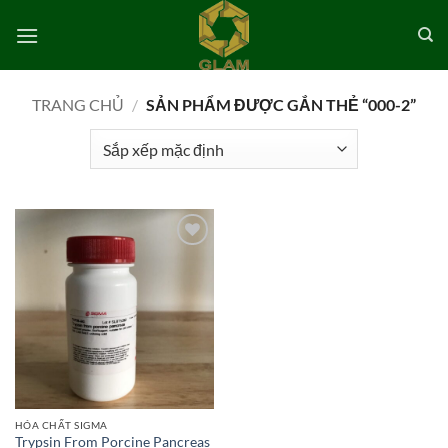
Bỏ
qua
nội
dung
TRANG CHỦ
/
SẢN PHẨM ĐƯỢC GẮN THẺ “000-2”
Add to
wishlist
HÓA CHẤT SIGMA
Trypsin From Porcine Pancreas