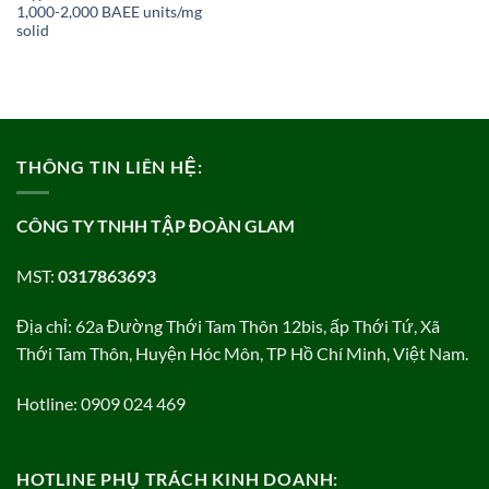
1,000-2,000 BAEE units/mg
solid
THÔNG TIN LIÊN HỆ:
CÔNG TY TNHH TẬP ĐOÀN GLAM
MST:
0317863693
Địa chỉ: 62a Đường Thới Tam Thôn 12bis, ấp Thới Tứ, Xã
Thới Tam Thôn, Huyện Hóc Môn, TP Hồ Chí Minh, Việt Nam.
Hotline: 0909 024 469
HOTLINE PHỤ TRÁCH KINH DOANH: