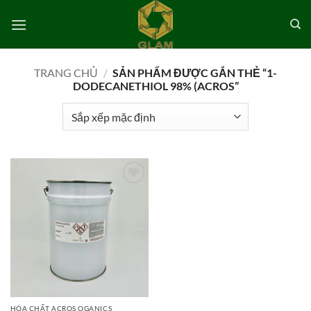
Bỏ
qua
nội
dung
TRANG CHỦ
/
SẢN PHẨM ĐƯỢC GẮN THẺ “1-
DODECANETHIOL 98% (ACROS”
Add to
wishlist
HÓA CHẤT ACROS OGANICS