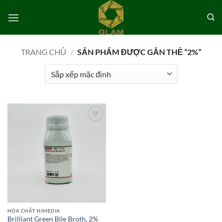
Bỏ
qua
nội
dung
TRANG CHỦ
/
SẢN PHẨM ĐƯỢC GẮN THẺ “2%”
Add to
wishlist
HÓA CHẤT HIMEDIA
Brilliant Green Bile Broth, 2%