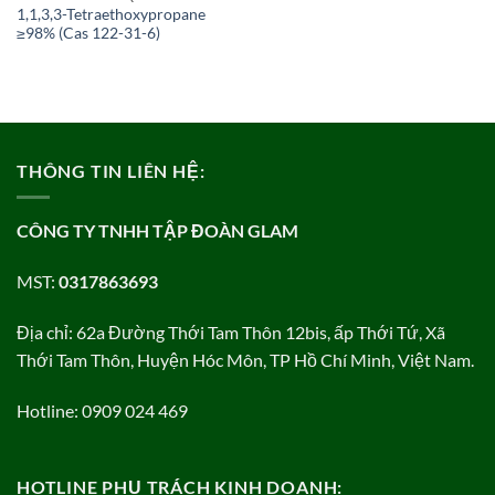
1,1,3,3-Tetraethoxypropane
≥98% (Cas 122-31-6)
THÔNG TIN LIÊN HỆ:
CÔNG TY TNHH TẬP ĐOÀN GLAM
MST:
0317863693
Địa chỉ: 62a Đường Thới Tam Thôn 12bis, ấp Thới Tứ, Xã
Thới Tam Thôn, Huyện Hóc Môn, TP Hồ Chí Minh, Việt Nam.
Hotline: 0909 024 469
HOTLINE PHỤ TRÁCH KINH DOANH: