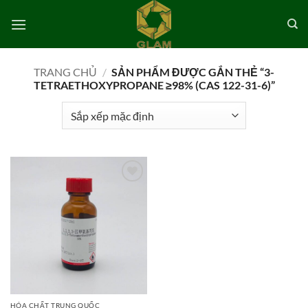
Bỏ
qua
nội
dung
TRANG CHỦ
/
SẢN PHẨM ĐƯỢC GẮN THẺ “3-
TETRAETHOXYPROPANE ≥98% (CAS 122-31-6)”
Add to
wishlist
HÓA CHẤT TRUNG QUỐC