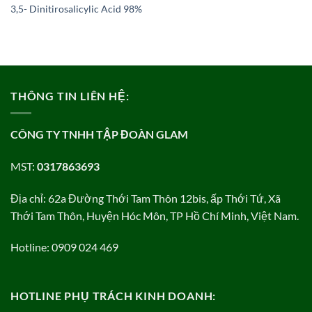
3,5- Dinitirosalicylic Acid 98%
THÔNG TIN LIÊN HỆ:
CÔNG TY TNHH TẬP ĐOÀN GLAM
MST:
0317863693
Địa chỉ: 62a Đường Thới Tam Thôn 12bis, ấp Thới Tứ, Xã
Thới Tam Thôn, Huyện Hóc Môn, TP Hồ Chí Minh, Việt Nam.
Hotline: 0909 024 469
HOTLINE PHỤ TRÁCH KINH DOANH: