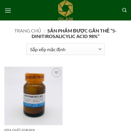
Bỏ
qua
nội
dung
TRANG CHỦ
/
SẢN PHẨM ĐƯỢC GẮN THẺ “5-
DINITIROSALICYLIC ACID 98%”
Add to
wishlist
HÓA CHẤT DUKSAN