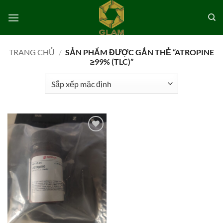
Bỏ
qua
nội
dung
TRANG CHỦ
/
SẢN PHẨM ĐƯỢC GẮN THẺ “ATROPINE
≥99% (TLC)”
Add to
wishlist