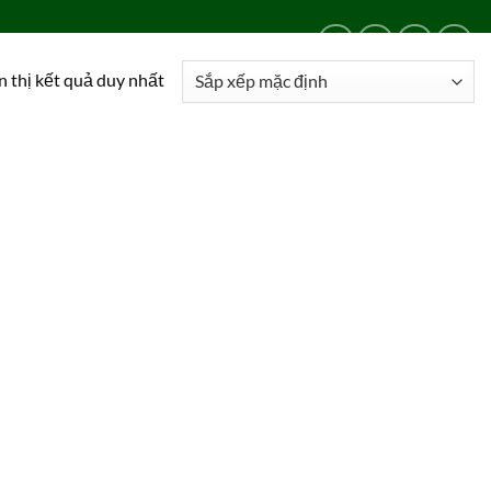
LIÊN HỆ
24/24
0909 024 469
n thị kết quả duy nhất