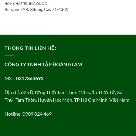
HÓA CHẤT TRUNG QUỐC
Benzene (AR, Xilong, Cas 71-43-2)
THÔNG TIN LIÊN HỆ:
CÔNG TY TNHH TẬP ĐOÀN GLAM
MST:
0317863693
Địa chỉ: 62a Đường Thới Tam Thôn 12bis, ấp Thới Tứ, Xã
Thới Tam Thôn, Huyện Hóc Môn, TP Hồ Chí Minh, Việt Nam.
Hotline: 0909 024 469