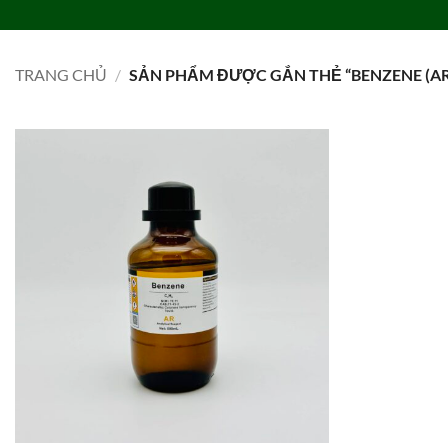
Bỏ
qua
TRANG CHỦ
DANH MỤC
LIÊN HỆ
TIN TỨC
TUYỂN DỤNG
nội
TRANG CHỦ
/
SẢN PHẨM ĐƯỢC GẮN THẺ “BENZENE (AR
dung
Add to
wishlist