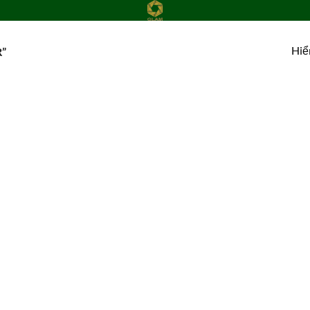
Hiể
”