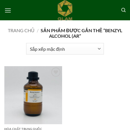
Bỏ
qua
nội
dung
TRANG CHỦ
/
SẢN PHẨM ĐƯỢC GẮN THẺ “BENZYL
ALCOHOL (AR”
Add to
wishlist
HÓA CHẤT TRUNG QUỐC