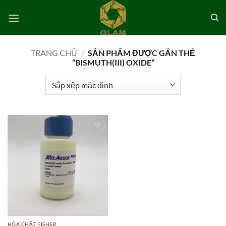
Bỏ
qua
nội
dung
TRANG CHỦ
/
SẢN PHẨM ĐƯỢC GẮN THẺ
“BISMUTH(III) OXIDE”
Add to
wishlist
HÓA CHẤT FISHER