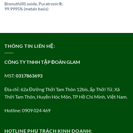
Bismuth(III) oxide, Puratronic®,
99.9995% (metals basis)
THÔNG TIN LIÊN HỆ:
CÔNG TY TNHH TẬP ĐOÀN GLAM
MST:
0317863693
Địa chỉ: 62a Đường Thới Tam Thôn 12bis, ấp Thới Tứ, Xã
Thới Tam Thôn, Huyện Hóc Môn, TP Hồ Chí Minh, Việt Nam.
Hotline: 0909 024 469
HOTLINE PHỤ TRÁCH KINH DOANH: