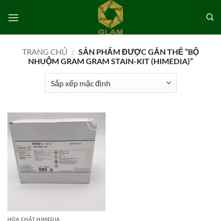
Bỏ
qua
nội
dung
TRANG CHỦ
/
SẢN PHẨM ĐƯỢC GẮN THẺ “BỘ
NHUỘM GRAM GRAM STAIN-KIT (HIMEDIA)”
Add to
wishlist
HÓA CHẤT HIMEDIA