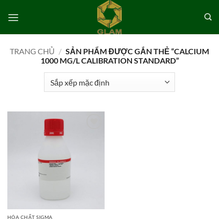
Bỏ
qua
nội
dung
TRANG CHỦ
/
SẢN PHẨM ĐƯỢC GẮN THẺ “CALCIUM
1000 MG/L CALIBRATION STANDARD”
Add to
wishlist
HÓA CHẤT SIGMA