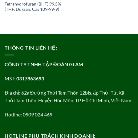
Tetrahydrofuran (BHT) 99.5%
(THF, Duksan, Cas 109-99-9)
THÔNG TIN LIÊN HỆ:
CÔNG TY TNHH TẬP ĐOÀN GLAM
MST:
0317863693
Địa chỉ: 62a Đường Thới Tam Thôn 12bis, ấp Thới Tứ, Xã
Thới Tam Thôn, Huyện Hóc Môn, TP Hồ Chí Minh, Việt Nam.
Hotline: 0909 024 469
HOTLINE PHỤ TRÁCH KINH DOANH: