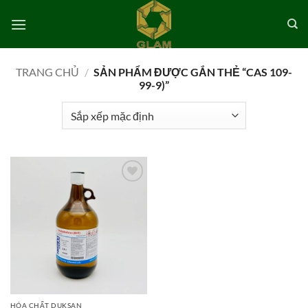
Bỏ
qua
nội
dung
TRANG CHỦ
/
SẢN PHẨM ĐƯỢC GẮN THẺ “CAS 109-
99-9)”
Add to
wishlist
HÓA CHẤT DUKSAN