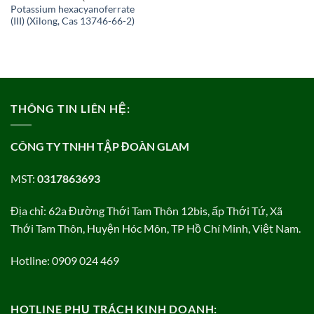
Potassium hexacyanoferrate
(III) (Xilong, Cas 13746-66-2)
THÔNG TIN LIÊN HỆ:
CÔNG TY TNHH TẬP ĐOÀN GLAM
MST:
0317863693
Địa chỉ: 62a Đường Thới Tam Thôn 12bis, ấp Thới Tứ, Xã
Thới Tam Thôn, Huyện Hóc Môn, TP Hồ Chí Minh, Việt Nam.
Hotline: 0909 024 469
HOTLINE PHỤ TRÁCH KINH DOANH: