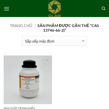
Bỏ
qua
nội
dung
TRANG CHỦ
/
SẢN PHẨM ĐƯỢC GẮN THẺ “CAS
13746-66-2)”
Add to
wishlist
HÓA CHẤT TRUNG QUỐC