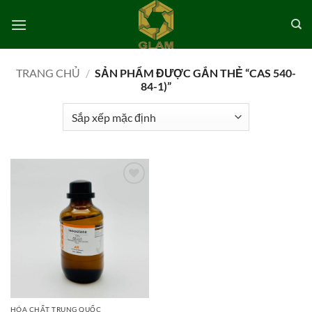
Bỏ
qua
nội
dung
TRANG CHỦ
/
SẢN PHẨM ĐƯỢC GẮN THẺ “CAS 540-
84-1)”
Add to
wishlist
HÓA CHẤT TRUNG QUỐC