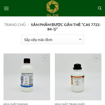
Bỏ
qua
nội
dung
TRANG CHỦ
/
SẢN PHẨM ĐƯỢC GẮN THẺ “CAS 7722-
84-1)”
Add to
Add to
wishlist
wishlist
HÓA CHẤT DUKSAN
HÓA CHẤT TRUNG QUỐC