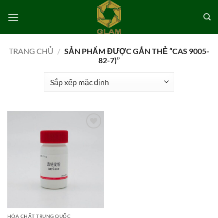
Bỏ
qua
nội
dung
TRANG CHỦ
/
SẢN PHẨM ĐƯỢC GẮN THẺ “CAS 9005-
82-7)”
Add to
wishlist
HÓA CHẤT TRUNG QUỐC