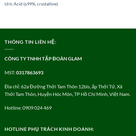
Uric Acid (≥99%, crystalline)
THÔNG TIN LIÊN HỆ:
CÔNG TY TNHH TẬP ĐOÀN GLAM
MST:
0317863693
Địa chỉ: 62a Đường Thới Tam Thôn 12bis, ấp Thới Tứ, Xã
Thới Tam Thôn, Huyện Hóc Môn, TP Hồ Chí Minh, Việt Nam.
Hotline: 0909 024 469
HOTLINE PHỤ TRÁCH KINH DOANH: