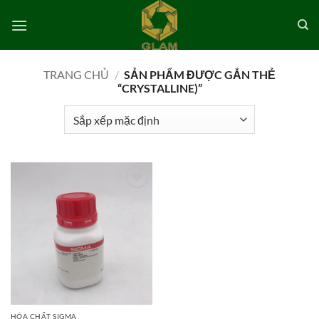
Bỏ
qua
nội
dung
TRANG CHỦ
/
SẢN PHẨM ĐƯỢC GẮN THẺ
“CRYSTALLINE)”
Add to
wishlist
HÓA CHẤT SIGMA