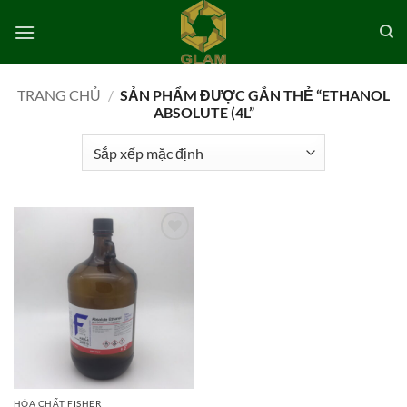
Bỏ
qua
nội
dung
TRANG CHỦ
/
SẢN PHẨM ĐƯỢC GẮN THẺ “ETHANOL
ABSOLUTE (4L”
Add to
wishlist
HÓA CHẤT FISHER