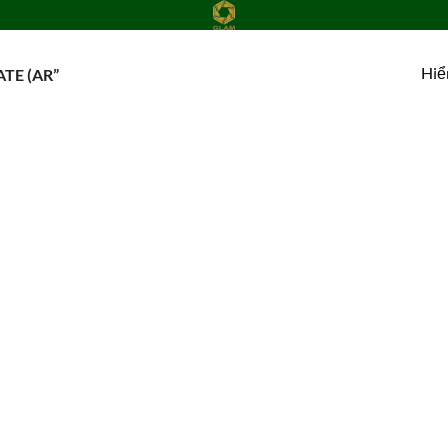
Hiể
TE (AR”