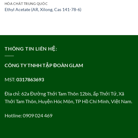
HÓA CHẤT TRUNG QUỐC
Ethyl Acetate (AR, Xilong, Cas 141-78-6)
THÔNG TIN LIÊN HỆ:
CÔNG TY TNHH TẬP ĐOÀN GLAM
MST:
0317863693
Địa chỉ: 62a Đường Thới Tam Thôn 12bis, ấp Thới Tứ, Xã
Thới Tam Thôn, Huyện Hóc Môn, TP Hồ Chí Minh, Việt Nam.
Hotline: 0909 024 469