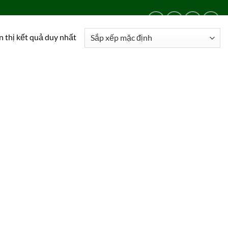
LIÊN HỆ
24/24
0909 024 469
n thị kết quả duy nhất