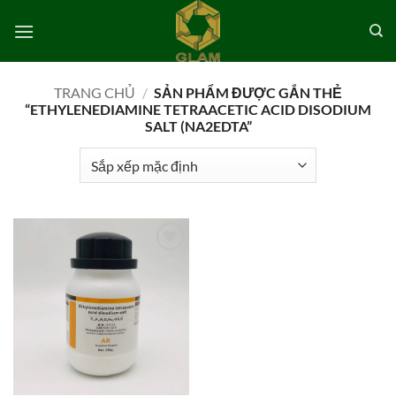
Bỏ
qua
nội
dung
TRANG CHỦ
/
SẢN PHẨM ĐƯỢC GẮN THẺ
“ETHYLENEDIAMINE TETRAACETIC ACID DISODIUM
SALT (NA2EDTA”
Add to
wishlist