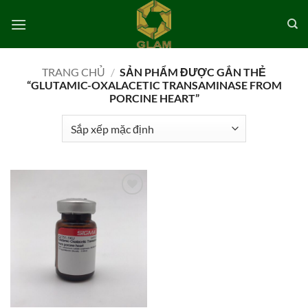
Bỏ
qua
nội
dung
TRANG CHỦ
/
SẢN PHẨM ĐƯỢC GẮN THẺ
“GLUTAMIC-OXALACETIC TRANSAMINASE FROM
PORCINE HEART”
Add to
wishlist