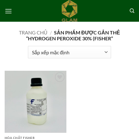
Bỏ
qua
nội
dung
TRANG CHỦ
/
SẢN PHẨM ĐƯỢC GẮN THẺ
“HYDROGEN PEROXIDE 30% (FISHER”
Add to
wishlist
HÓA CHẤT FISHER