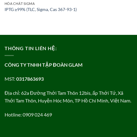
HÓA CHẤT SIGMA
IPTG ≥99% (TLC, Sigma, Cas 367-93-1)
THÔNG TIN LIÊN HỆ:
CÔNG TY TNHH TẬP ĐOÀN GLAM
MST:
0317863693
Địa chỉ: 62a Đường Thới Tam Thôn 12bis, ấp Thới Tứ, Xã
Thới Tam Thôn, Huyện Hóc Môn, TP Hồ Chí Minh, Việt Nam.
Hotline: 0909 024 469