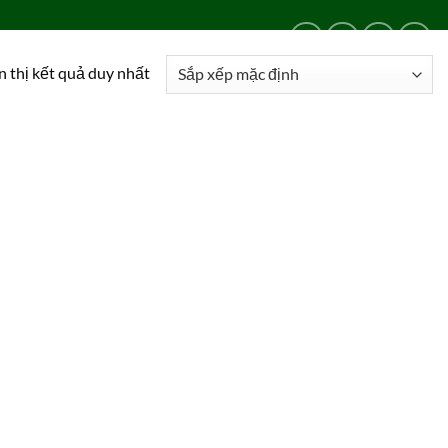
LIÊN HỆ
24/24
0909 024 469
n thị kết quả duy nhất