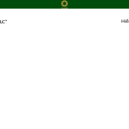
Hiể
LC”