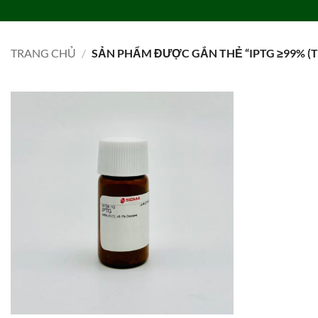
Bỏ
qua
TRANG CHỦ
DANH MỤC
LIÊN HỆ
TIN TỨC
TUYỂN DỤNG
nội
TRANG CHỦ
/
SẢN PHẨM ĐƯỢC GẮN THẺ “IPTG ≥99% (T
dung
Add to
wishlist