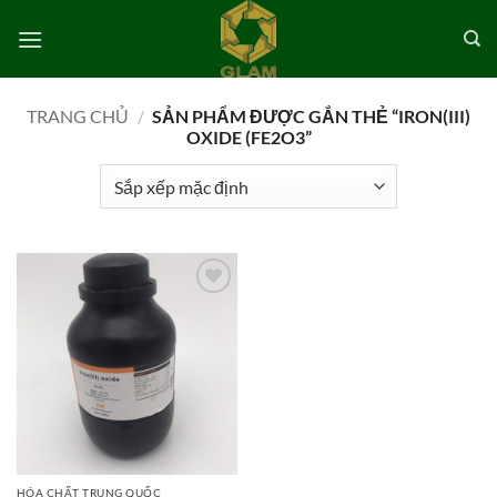
Bỏ
qua
nội
dung
TRANG CHỦ
/
SẢN PHẨM ĐƯỢC GẮN THẺ “IRON(III)
OXIDE (FE2O3”
Add to
wishlist
HÓA CHẤT TRUNG QUỐC