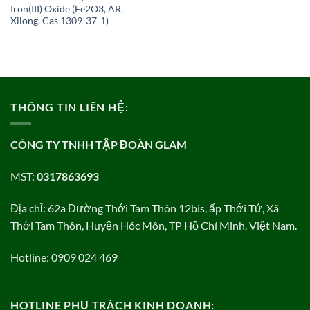
Iron(III) Oxide (Fe2O3, AR,
Xilong, Cas 1309-37-1)
THÔNG TIN LIÊN HỆ:
CÔNG TY TNHH TẬP ĐOÀN GLAM
MST:
0317863693
Địa chỉ: 62a Đường Thới Tam Thôn 12bis, ấp Thới Tứ, Xã
Thới Tam Thôn, Huyện Hóc Môn, TP Hồ Chí Minh, Việt Nam.
Hotline: 0909 024 469
HOTLINE PHỤ TRÁCH KINH DOANH: