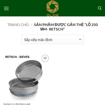
Bỏ
qua
nội
dung
TRANG CHỦ
/
SẢN PHẨM ĐƯỢC GẮN THẺ “LỖ 250
ΜM- RETSCH”
Add to
wishlist
DỤNG CỤ PHÒNG LAB