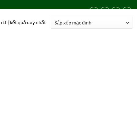
LIÊN HỆ
24/24
0909 024 469
n thị kết quả duy nhất