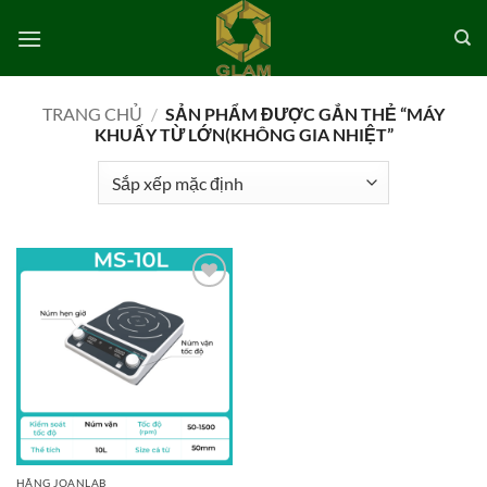
Bỏ
qua
nội
dung
TRANG CHỦ
/
SẢN PHẨM ĐƯỢC GẮN THẺ “MÁY
KHUẤY TỪ LỚN(KHÔNG GIA NHIỆT”
Add to
wishlist
HÃNG JOANLAB