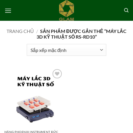
Bỏ
qua
nội
dung
TRANG CHỦ
/
SẢN PHẨM ĐƯỢC GẮN THẺ “MÁY LẮC
3D KỸ THUẬT SỐ RS-RD10”
Add to
wishlist
HÃNG PHOENIX INSTRUMENT ĐỨC