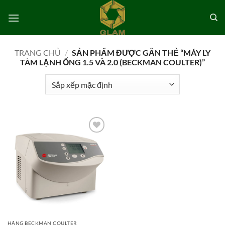
Bỏ
qua
nội
dung
TRANG CHỦ
/
SẢN PHẨM ĐƯỢC GẮN THẺ “MÁY LY
TÂM LẠNH ỐNG 1.5 VÀ 2.0 (BECKMAN COULTER)”
Add to
wishlist
HÃNG BECKMAN COULTER