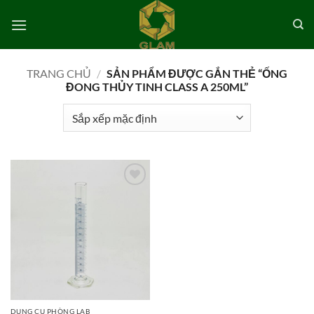
Bỏ
qua
nội
dung
TRANG CHỦ
/
SẢN PHẨM ĐƯỢC GẮN THẺ “ỐNG
ĐONG THỦY TINH CLASS A 250ML”
Add to
wishlist
DỤNG CỤ PHÒNG LAB