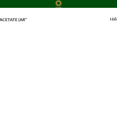
Hiể
CETATE (AR”