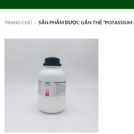
Bỏ
qua
TRANG CHỦ
DANH MỤC
LIÊN HỆ
TIN TỨC
TUYỂN DỤNG
nội
TRANG CHỦ
/
SẢN PHẨM ĐƯỢC GẮN THẺ “POTASSIUM A
dung
Add to
wishlist