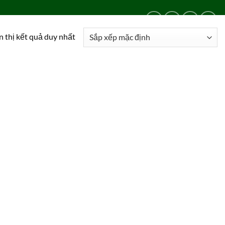
LIÊN HỆ
24/24
0909 024 469
n thị kết quả duy nhất