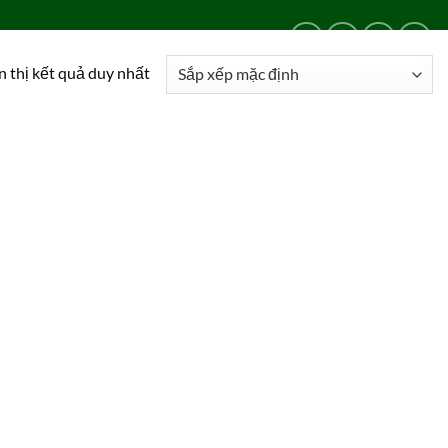
LIÊN HỆ
24/24
0909 024 469
n thị kết quả duy nhất