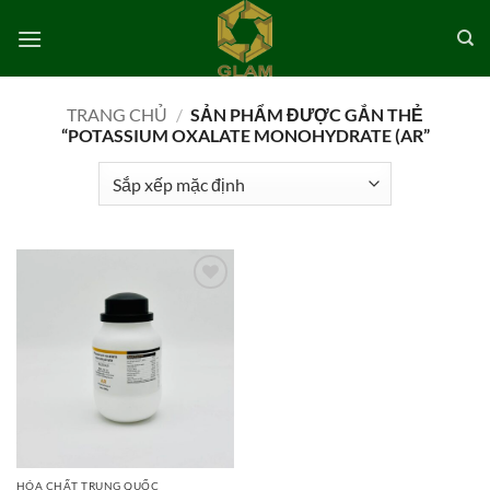
Bỏ
qua
nội
dung
TRANG CHỦ
/
SẢN PHẨM ĐƯỢC GẮN THẺ
“POTASSIUM OXALATE MONOHYDRATE (AR”
Add to
wishlist
HÓA CHẤT TRUNG QUỐC