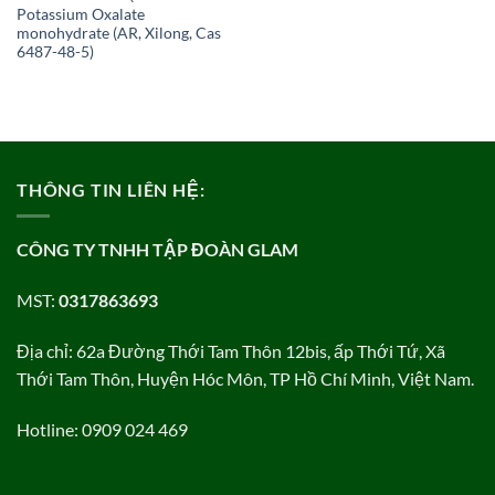
Potassium Oxalate
monohydrate (AR, Xilong, Cas
6487-48-5)
THÔNG TIN LIÊN HỆ:
CÔNG TY TNHH TẬP ĐOÀN GLAM
MST:
0317863693
Địa chỉ: 62a Đường Thới Tam Thôn 12bis, ấp Thới Tứ, Xã
Thới Tam Thôn, Huyện Hóc Môn, TP Hồ Chí Minh, Việt Nam.
Hotline: 0909 024 469