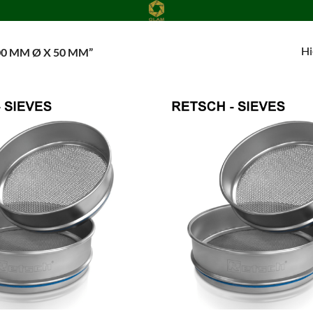
Hi
0 MM Ø X 50 MM”
Add to
wishlist