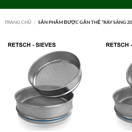
Bỏ
qua
TRANG CHỦ
DANH MỤC
LIÊN HỆ
TIN TỨC
TUYỂN DỤNG
nội
TRANG CHỦ
/
SẢN PHẨM ĐƯỢC GẮN THẺ “RÂY SÀNG 20
dung
Add to
wishlist