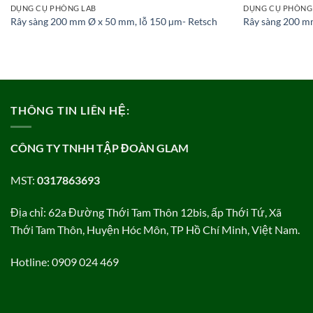
DỤNG CỤ PHÒNG LAB
DỤNG CỤ PHÒNG
Rây sàng 200 mm Ø x 50 mm, lỗ 150 µm- Retsch
Rây sàng 200 m
THÔNG TIN LIÊN HỆ:
CÔNG TY TNHH TẬP ĐOÀN GLAM
MST:
0317863693
Địa chỉ: 62a Đường Thới Tam Thôn 12bis, ấp Thới Tứ, Xã
Thới Tam Thôn, Huyện Hóc Môn, TP Hồ Chí Minh, Việt Nam.
Hotline: 0909 024 469