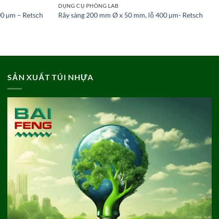
DỤNG CỤ PHÒNG LAB
00 µm – Retsch
Rây sàng 200 mm Ø x 50 mm, lỗ 400 µm- Retsch
SẢN XUẤT TÚI NHỰA