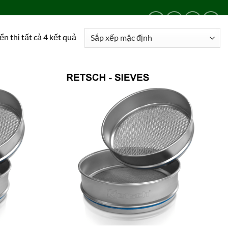
LIÊN HỆ
24/24
0909 024 469
ển thị tất cả 4 kết quả
Add to
Add to
wishlist
wishlist