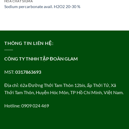
HÓA CHẤT SIGMA
Sodium percarbonate avail. H2O2 20-30 %
THÔNG TIN LIÊN HỆ:
CÔNG TY TNHH TẬP ĐOÀN GLAM
MST:
0317863693
Địa chỉ: 62a Đường Thới Tam Thôn 12bis, ấp Thới Tứ, Xã
Thới Tam Thôn, Huyện Hóc Môn, TP Hồ Chí Minh, Việt Nam.
Hotline: 0909 024 469