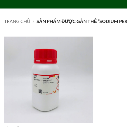
Bỏ
qua
TRANG CHỦ
DANH MỤC
LIÊN HỆ
TIN TỨC
TUYỂN DỤNG
nội
TRANG CHỦ
/
SẢN PHẨM ĐƯỢC GẮN THẺ “SODIUM PERC
dung
Add to
wishlist