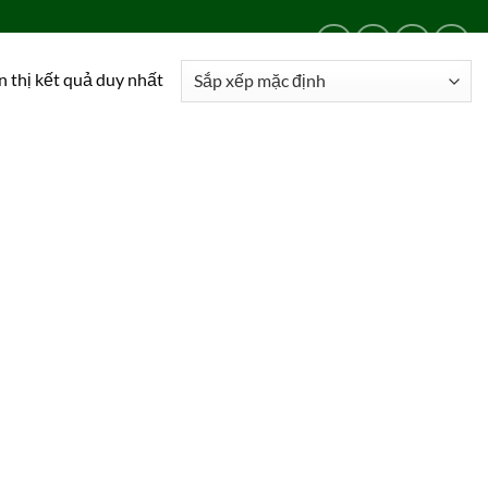
LIÊN HỆ
24/24
0909 024 469
n thị kết quả duy nhất