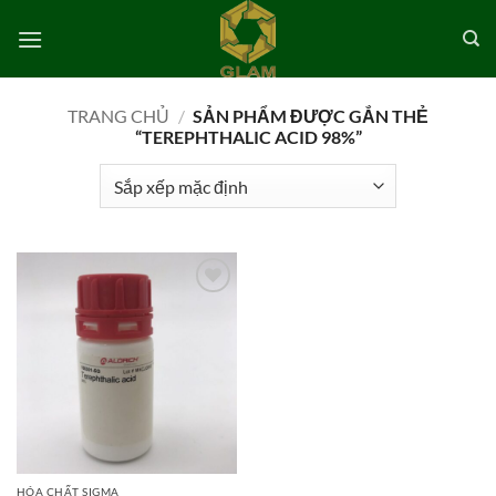
Bỏ
qua
nội
dung
TRANG CHỦ
/
SẢN PHẨM ĐƯỢC GẮN THẺ
“TEREPHTHALIC ACID 98%”
Add to
wishlist
HÓA CHẤT SIGMA