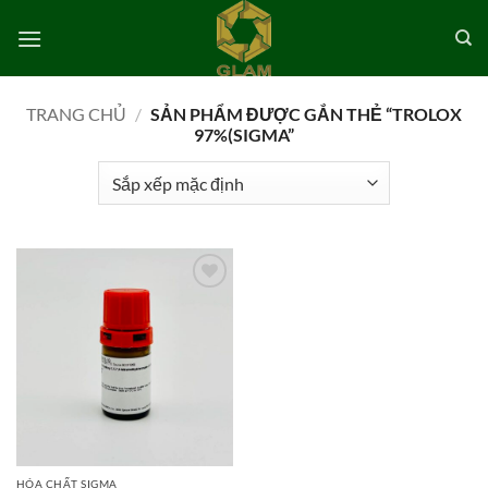
Bỏ
qua
nội
dung
TRANG CHỦ
/
SẢN PHẨM ĐƯỢC GẮN THẺ “TROLOX
97%(SIGMA”
Add to
wishlist
HÓA CHẤT SIGMA