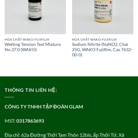
HÓA CHẤT WAKO-FUJIFILM
HÓA CHẤT WAKO-FUJIFILM
Wetting Tension Test Mixture
Sodium Nitrite (NaNO2, Chai
No.37.0 (WAKO)
25G, WAKO Fujifilm, Cas 7632-
00-0)
THÔNG TIN LIÊN HỆ:
CÔNG TY TNHH TẬP ĐOÀN GLAM
MST:
0317863693
Địa chỉ: 62a Đường Thới Tam Thôn 12bis, ấp Thới Tứ, Xã