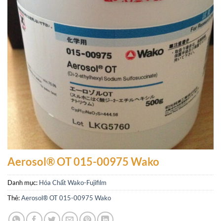
Aerosol® OT 015-00975 Wako
Danh mục:
Hóa Chất Wako-Fujifilm
Thẻ:
Aerosol® OT 015-00975 Wako