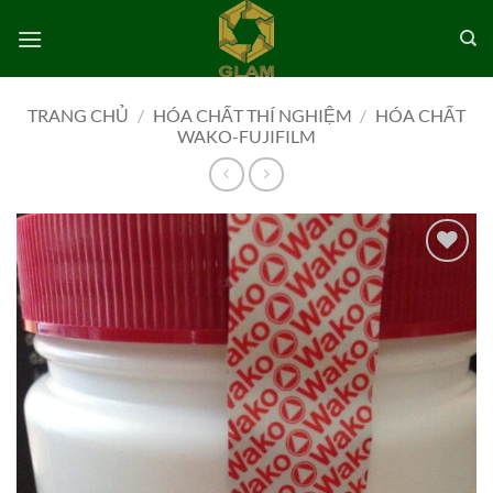
Bỏ
qua
nội
dung
TRANG CHỦ
/
HÓA CHẤT THÍ NGHIỆM
/
HÓA CHẤT
WAKO-FUJIFILM
Add to
wishlist