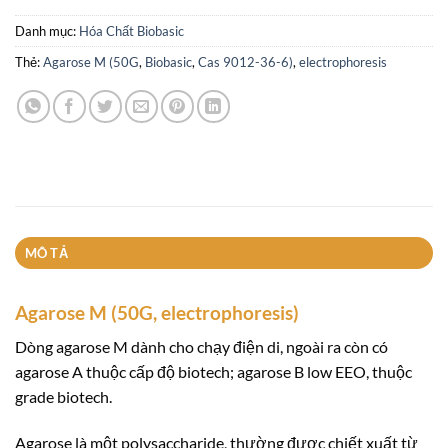
Danh mục:
Hóa Chất Biobasic
Thẻ:
Agarose M (50G
,
Biobasic
,
Cas 9012-36-6)
,
electrophoresis
MÔ TẢ
Agarose M (50G, electrophoresis)
Dòng agarose M dành cho chạy điện di, ngoài ra còn có
agarose A thuộc cấp độ biotech; agarose B low EEO, thuộc
grade biotech.
Agarose là một polysaccharide, thường được chiết xuất từ