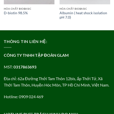
HÓA CHẤT BIOBASIC
HÓA CHẤT BIOBASIC
Albumin ( heat shock isolation
D-biotin 98.5%
pH 7.0)
THÔNG TIN LIÊN HỆ:
CÔNG TY TNHH TẬP ĐOÀN GLAM
MST:
0317863693
Địa chỉ: 62a Đường Thới Tam Thôn 12bis, ấp Thới Tứ, Xã
Thới Tam Thôn, Huyện Hóc Môn, TP Hồ Chí Minh, Việt Nam.
Hotline: 0909 024 469