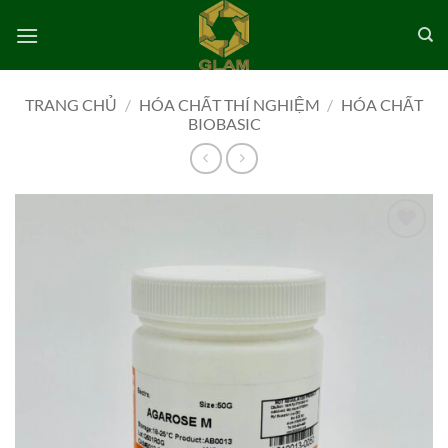
Bỏ
qua
nội
dung
TRANG CHỦ
/
HÓA CHẤT THÍ NGHIỆM
/
HÓA CHẤT
BIOBASIC
Add to
wishlist