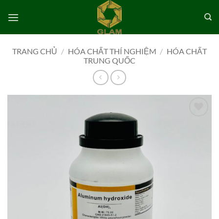
Bỏ
qua
nội
dung
TRANG CHỦ
/
HÓA CHẤT THÍ NGHIỆM
/
HÓA CHẤT
TRUNG QUỐC
Add to
wishlist