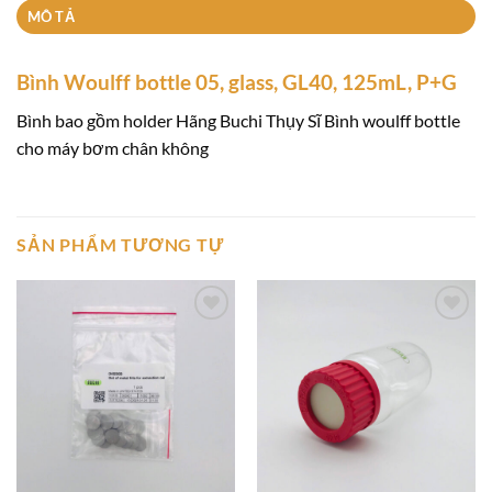
MÔ TẢ
Bình Woulff bottle 05, glass, GL40, 125mL, P+G
Bình bao gồm holder Hãng Buchi Thụy Sĩ Bình woulff bottle
cho máy bơm chân không
SẢN PHẨM TƯƠNG TỰ
Add to
Add to
wishlist
wishlist