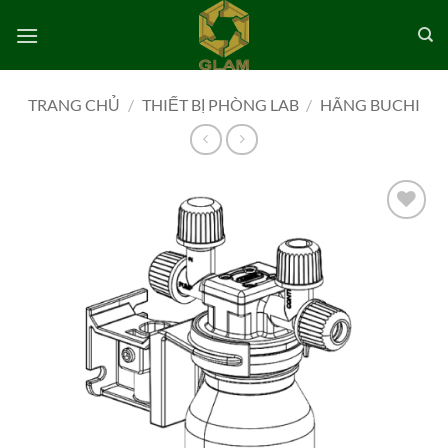
Bỏ
qua
nội
dung
TRANG CHỦ
/
THIẾT BỊ PHÒNG LAB
/
HÃNG BUCHI
Add to
wishlist