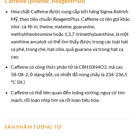
Caffeine (powder, ReagentPlus)
Hóa chất Caffeine được cung cấp bởi hãng Sigma Aldrich
Mỹ, theo tiêu chuẩn ReagentPlus. Caffeine có tên gọi khác
như: cà-fê-in, theine, mateine, guaranine,
methyltheobromine hoặc 1,3,7-trimethylxanthine, là một
xanthine ancaloit có thể tìm thấy được trong các loại hạt
cà phê, trong chè, hạt côla, quả guarana và trong hạt ca
cao.
Caffeine có công thức phân tử là C8H10N4O2, mã cas:
58-08-2, ở dạng bột, có nhiệt độ nóng chảy là 234-236.5
°C (lit.)
Caffeine có thể liên quan đến loãng xương, nguy cơ tim
mạch, rối loạn nhịp tim và rối loạn tiêu hóa.
SẢN PHẨM TƯƠNG TỰ