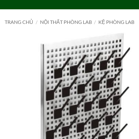
Bỏ
qua
TRANG CHỦ
DANH MỤC
LIÊN HỆ
TIN TỨC
TUYỂN DỤNG
nội
TRANG CHỦ
/
NỘI THẤT PHÒNG LAB
/
KỆ PHÒNG LAB
dung