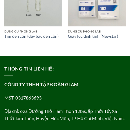
DỤNG CỤ PHÒNG LAB
DỤNG CỤ PHÒNG LAB
Tim đèn cồn (dây bấc đèn cồn)
Giấy lọc định tính (Newstar)
THÔNG TIN LIÊN HỆ:
CÔNG TY TNHH TẬP ĐOÀN GLAM
MST:
0317863693
Địa chỉ: 62a Đường Thới Tam Thôn 12bis, ấp Thới Tứ, Xã
Thới Tam Thôn, Huyện Hóc Môn, TP Hồ Chí Minh, Việt Nam.