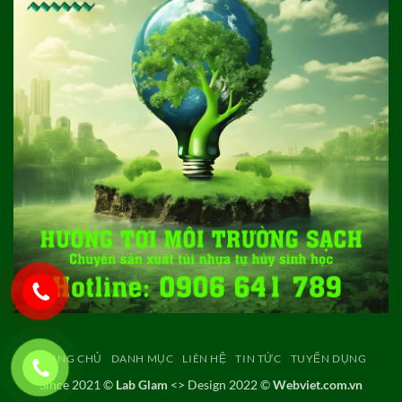
TRANG CHỦ
DANH MỤC
LIÊN HỆ
TIN TỨC
TUYỂN DỤNG
Since 2021 ©
Lab Glam
<> Design 2022 ©
Webviet.com.vn