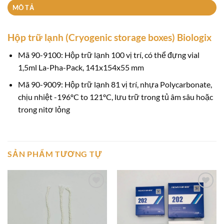
MÔ TẢ
Hộp trữ lạnh (Cryogenic storage boxes) Biologix
Mã 90-9100: Hộp trữ lạnh 100 vị trí, có thể đựng vial
1,5ml La-Pha-Pack, 141x154x55 mm
Mã 90-9009: Hộp trữ lạnh 81 vị trí, nhựa Polycarbonate,
chịu nhiệt -196ºC to 121ºC, lưu trữ trong tủ âm sâu hoặc
trong nitơ lỏng
SẢN PHẨM TƯƠNG TỰ
Add to
Add to
wishlist
wishlist