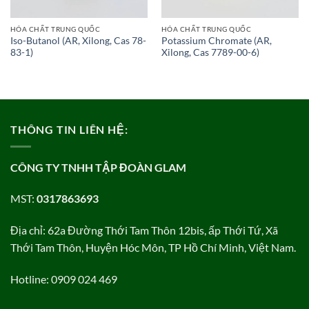
HÓA CHẤT TRUNG QUỐC
HÓA CHẤT TRUNG QUỐC
Iso-Butanol (AR, Xilong, Cas 78-
Potassium Chromate (AR,
83-1)
Xilong, Cas 7789-00-6)
THÔNG TIN LIÊN HỆ:
CÔNG TY TNHH TẬP ĐOÀN GLAM
MST:
0317863693
Địa chỉ: 62a Đường Thới Tam Thôn 12bis, ấp Thới Tứ, Xã
Thới Tam Thôn, Huyện Hóc Môn, TP Hồ Chí Minh, Việt Nam.
Hotline: 0909 024 469