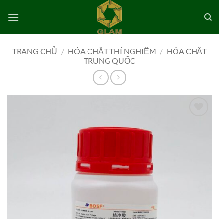
Bỏ
qua
nội
dung
TRANG CHỦ
/
HÓA CHẤT THÍ NGHIỆM
/
HÓA CHẤT
TRUNG QUỐC
Add to
wishlist