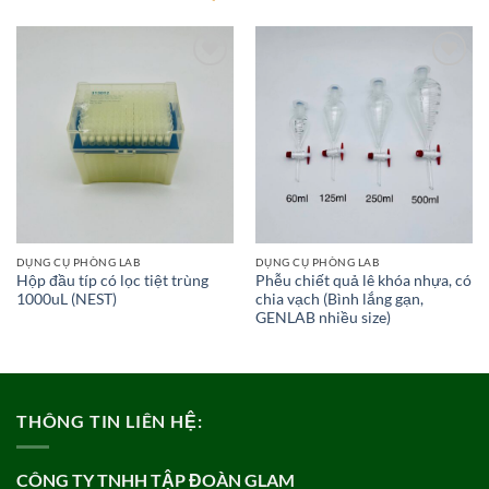
Add to
Add to
wishlist
wishlist
DỤNG CỤ PHÒNG LAB
DỤNG CỤ PHÒNG LAB
Hộp đầu típ có lọc tiệt trùng
Phễu chiết quả lê khóa nhựa, có
1000uL (NEST)
chia vạch (Bình lắng gạn,
GENLAB nhiều size)
THÔNG TIN LIÊN HỆ:
CÔNG TY TNHH TẬP ĐOÀN GLAM