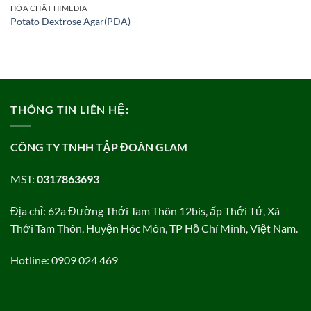
HÓA CHẤT HIMEDIA
Potato Dextrose Agar(PDA)
THÔNG TIN LIÊN HỆ:
CÔNG TY TNHH TẬP ĐOÀN GLAM
MST:
0317863693
Địa chỉ: 62a Đường Thới Tam Thôn 12bis, ấp Thới Tứ, Xã
Thới Tam Thôn, Huyện Hóc Môn, TP Hồ Chí Minh, Việt Nam.
Hotline: 0909 024 469