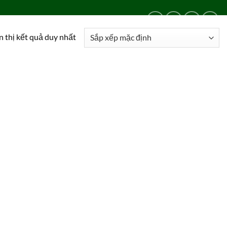
LIÊN HỆ
24/24
0909 024 469
n thị kết quả duy nhất