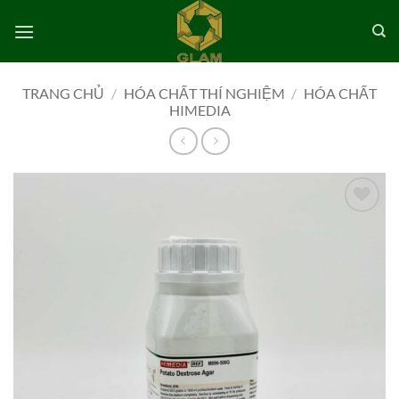
Bỏ
qua
nội
dung
TRANG CHỦ
/
HÓA CHẤT THÍ NGHIỆM
/
HÓA CHẤT
HIMEDIA
Add to
wishlist