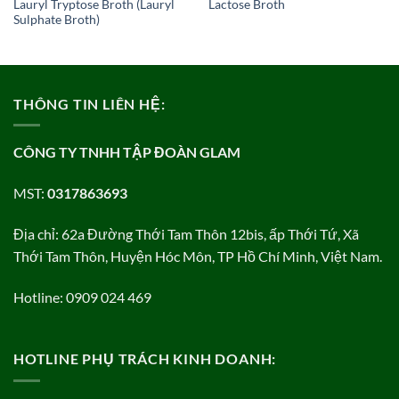
Lauryl Tryptose Broth (Lauryl
Lactose Broth
Sulphate Broth)
THÔNG TIN LIÊN HỆ:
CÔNG TY TNHH TẬP ĐOÀN GLAM
MST:
0317863693
Địa chỉ: 62a Đường Thới Tam Thôn 12bis, ấp Thới Tứ, Xã
Thới Tam Thôn, Huyện Hóc Môn, TP Hồ Chí Minh, Việt Nam.
Hotline: 0909 024 469
HOTLINE PHỤ TRÁCH KINH DOANH: